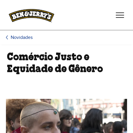
Pular para o conteúdo principal
Pular para rodapé
Novidades
Comércio Justo e
Equidade de Gênero