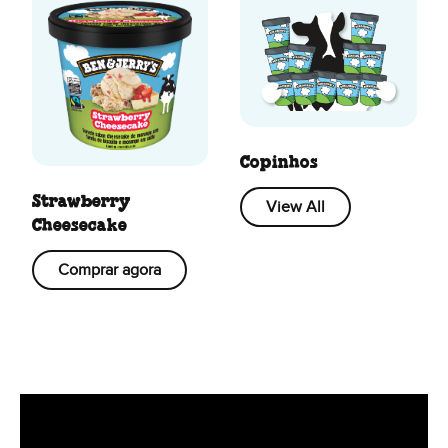
Copinhos
Strawberry
View All
Cheesecake
Comprar agora
Ben & Jerry's Top 10 Flavour