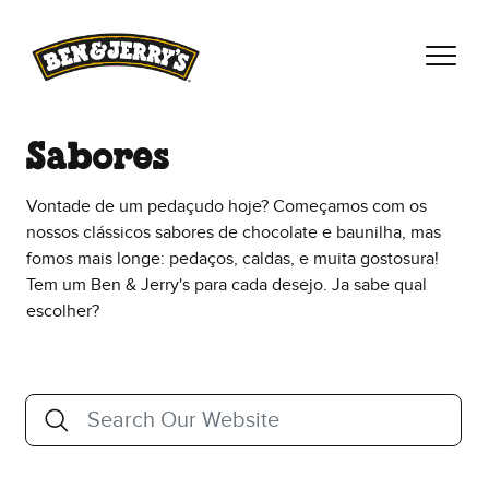
Pular para o conteúdo principal
Pular para rodapé
Sabores
Vontade de um pedaçudo hoje? Começamos com os
nossos clássicos sabores de chocolate e baunilha, mas
fomos mais longe: pedaços, caldas, e muita gostosura!
Tem um Ben & Jerry's para cada desejo. Ja sabe qual
escolher?
esquisar
Search Our Website
Sugestões são disponibilizadas ao inserir 3 ou mais caractere