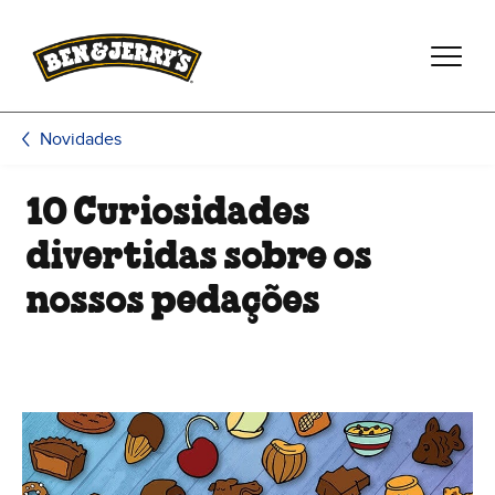
Pular para o conteúdo principal
Pular para rodapé
Novidades
10 Curiosidades
divertidas sobre os
nossos pedações