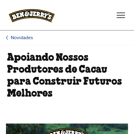
Pular para o conteúdo principal
Pular para rodapé
Novidades
Apoiando Nossos
Produtores de Cacau
para Construir Futuros
Melhores